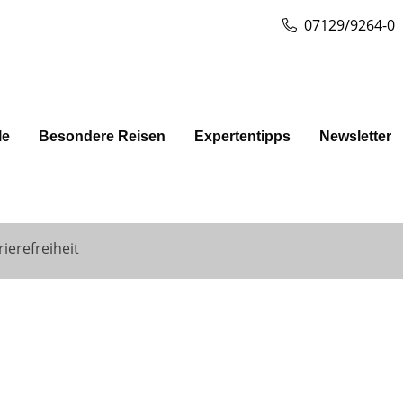
07129/9264-0
le
Besondere Reisen
Expertentipps
Newsletter
rierefreiheit