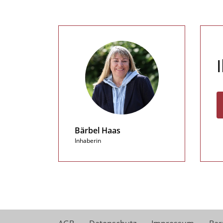
Bärbel Haas
Inhaberin