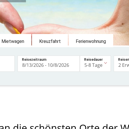
Mietwagen
Kreuzfahrt
Ferienwohnung
Reisezeitraum
Reisedauer
Reise
an die schönsten Orte der W