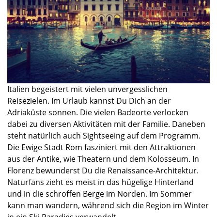
Italien begeistert mit vielen unvergesslichen
Reisezielen. Im Urlaub
kannst Du Dich
an der
Adriaküste sonnen. Die vielen Badeorte verlocken
dabei zu diversen Aktivitäten mit der Familie. Daneben
steht natürlich auch Sightseeing auf dem Programm.
Die Ewige Stadt Rom fasziniert mit den Attraktionen
aus der Antike,
wie Th
eatern und dem Kolosseum. In
Florenz bewunderst Du die Renaissance-Architektur.
Naturfans zieht es meist in das hügelige Hinterland
und in die schroffen
Berge i
m Norden. Im Sommer
kann man
wandern
, während sich die Region
im
Winter
in ein Ski-Paradies
verwandelt
.